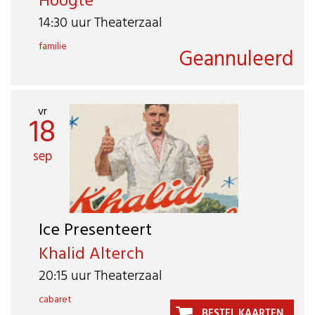
Hoogte
14:30 uur Theaterzaal
familie
Geannuleerd
vr
18
sep
Ice Presenteert
Khalid Alterch
20:15 uur Theaterzaal
cabaret
BESTEL KAARTEN