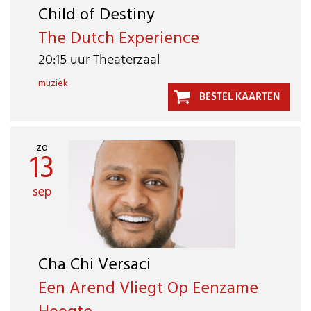
Child of Destiny
The Dutch Experience
20:15 uur Theaterzaal
muziek
BESTEL KAARTEN
zo
13
sep
Cha Chi Versaci
Een Arend Vliegt Op Eenzame