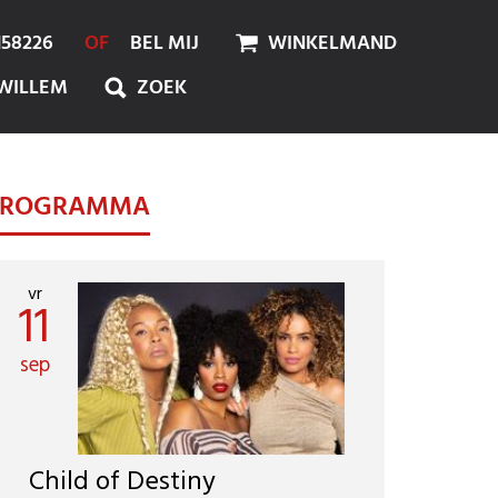
158226
OF
BEL MIJ
WINKELMAND
WILLEM
ZOEK
PROGRAMMA
vr
11
sep
Child of Destiny