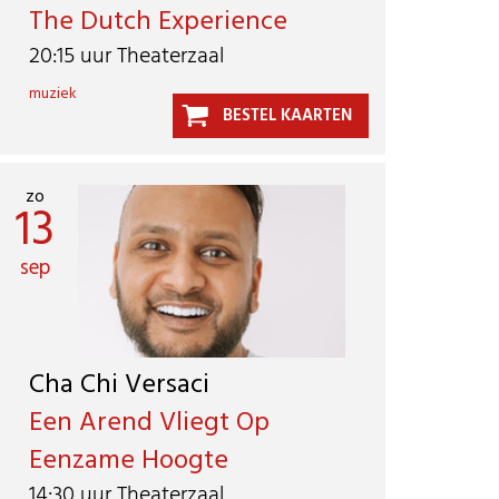
The Dutch Experience
20:15 uur Theaterzaal
muziek
BESTEL KAARTEN
zo
13
sep
Cha Chi Versaci
Een Arend Vliegt Op
Eenzame Hoogte
14:30 uur Theaterzaal