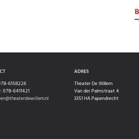
B
O
CT
ADRES
 078-6158226
Theater De Willem
: 078-6411421
Van der Palmstraat 4
ren@theaterdewillem.nl
3351 HA Papendrecht