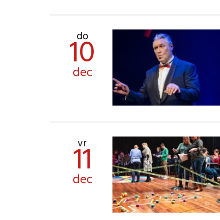
do
10
dec
vr
11
dec