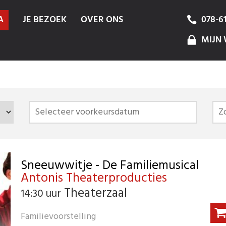
A
JE BEZOEK
OVER ONS
078-6
MIJN 
Sneeuwwitje - De Familiemusical
Antonis Theaterproducties
Theaterzaal
14:30 uur
Familievoorstelling