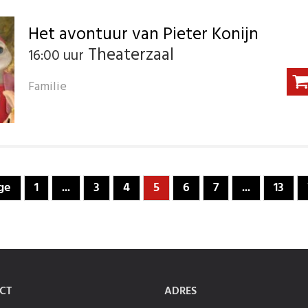
Het avontuur van Pieter Konijn
Theaterzaal
16:00 uur
Familie
ge
1
...
3
4
5
6
7
...
13
CT
ADRES