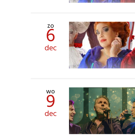
zo
6
dec
wo
9
dec