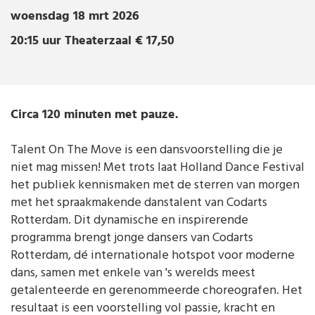
HOLLAND DANCE FESTIVAL
Dan
woensdag 18 mrt 2026
woensdag
18 mrt 2026 | 20:15 uur
Theaterzaal € 17,50
20:15 uur
Theaterzaal
€ 17,50
Circa 120 minuten met pauze.
Talent On The Move is een dansvoorstelling die je
niet mag missen! Met trots laat Holland Dance Festival
het publiek kennismaken met de sterren van morgen
met het spraakmakende danstalent van Codarts
Rotterdam. Dit dynamische en inspirerende
programma brengt jonge dansers van Codarts
Rotterdam, dé internationale hotspot voor moderne
dans, samen met enkele van 's werelds meest
getalenteerde en gerenommeerde choreografen. Het
resultaat is een voorstelling vol passie, kracht en