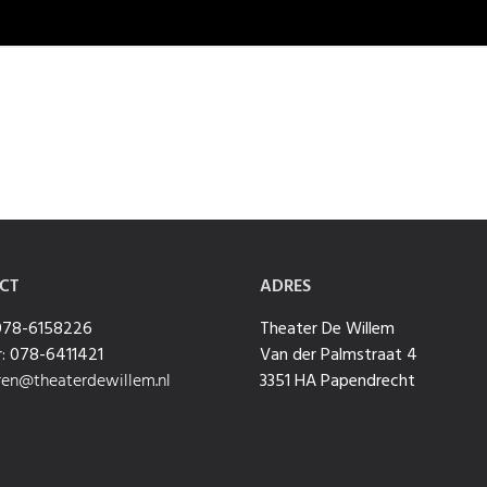
CT
ADRES
 078-6158226
Theater De Willem
: 078-6411421
Van der Palmstraat 4
ren@theaterdewillem.nl
3351 HA Papendrecht