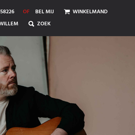
158226
OF
BEL MIJ
WINKELMAND
WILLEM
ZOEK