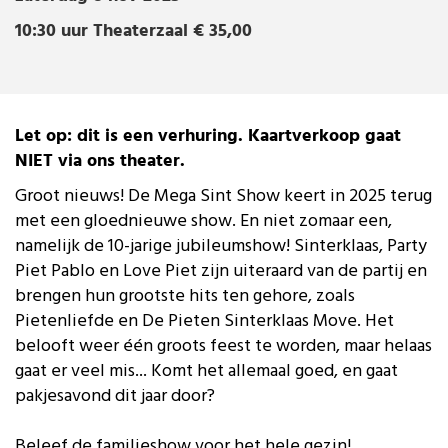
Familievoorstelling
10:30 uur
Theaterzaal
€ 35,00
zaterdag
8 nov 2025 | 10:30 uur
Theaterzaal € 35,00
Let op: dit is een verhuring. Kaartverkoop gaat
NIET via ons theater.
Groot nieuws! De Mega Sint Show keert in 2025 terug
met een gloednieuwe show. En niet zomaar een,
namelijk de 10-jarige jubileumshow! Sinterklaas, Party
Piet Pablo en Love Piet zijn uiteraard van de partij en
brengen hun grootste hits ten gehore, zoals
Pietenliefde en De Pieten Sinterklaas Move. Het
belooft weer één groots feest te worden, maar helaas
gaat er veel mis... Komt het allemaal goed, en gaat
pakjesavond dit jaar door?
Beleef de familieshow voor het hele gezin!