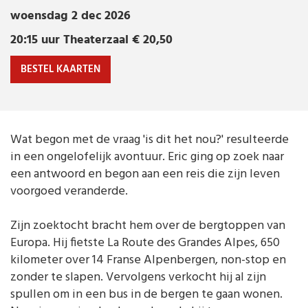
HET GELUKSGEVOEL
Muziek
woensdag 2 dec 2026
woensdag
2 dec 2026 | 20:15 uur
Theaterzaal € 20,50
20:15 uur
Theaterzaal
€ 20,50
BESTEL KAARTEN
Wat begon met de vraag 'is dit het nou?' resulteerde
in een ongelofelijk avontuur. Eric ging op zoek naar
een antwoord en begon aan een reis die zijn leven
voorgoed veranderde.
Zijn zoektocht bracht hem over de bergtoppen van
Europa. Hij fietste La Route des Grandes Alpes, 650
kilometer over 14 Franse Alpenbergen, non-stop en
zonder te slapen. Vervolgens verkocht hij al zijn
spullen om in een bus in de bergen te gaan wonen.