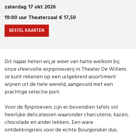
NAJAARSPROEVERIJ
Diversen
zaterdag 17 okt 2026
zaterdag
17 okt 2026 | 19:00 uur
Theaterzaal € 17,50
19:00 uur
Theaterzaal
€ 17,50
BESTEL KAARTEN
Dit najaar heten wij je weer van harte welkom bij
onze sfeervolle wijnproeverij in Theater De Willem.
Je kunt rekenen op een uitgebreid assortiment
wijnen uit de hele wereld, aangevuld met een
prachtige selectie port.
Voor de fijnproevers zijn er bovendien tafels vol
heerlijke delicatessen waaronder charcuterie, kazen,
chocolade en ander lekkers. Een ware
ontdekkingsreis voor de echte Bourgondiër dus.