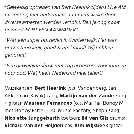
“
Geweldig optreden van Bert Heerink tijdens Live Aid
uitvoering met herkenbare nummers welke door
diverse artiesten werden vertolkt. Ben je nog nooit
geweest ECHT EEN AANRADER.
”
“
Wat een super optreden in Winterswijk. Het was
ontzettend leuk, goed & heel mooi! Wij hebben
genoten!
”
“
Een geweldige show met top artiesten. Voor jong en
voor oud. Wat heeft Nederland veel talent.
”
Muzikanten:
Bert Heerink
(o.a. Vandenberg, Jan
Akkerman, Kayak) zang;
Martijn van der Zande
zang
+ gitaar;
Maureen Fernandes
(o.a. Mai Tai, Boney M.
met Bobby Farrel, C&C Music Factory, Snap!) zang;
Nicolette Junggeburth
toetsen;
Bé van Gils
drums;
Richard van der Heijden
bas;
Kim Wijsbeek
gitaar