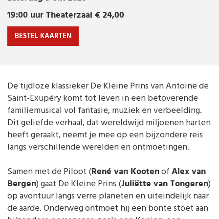
Musical
19:00 uur
Theaterzaal
€ 24,00
zaterdag
3 okt 2026 | 19:00 uur
Theaterzaal € 24,00
BESTEL KAARTEN
De tijdloze klassieker De Kleine Prins van Antoine de
Saint-Exupéry komt tot leven in een betoverende
familiemusical vol fantasie, muziek en verbeelding.
Dit geliefde verhaal, dat wereldwijd miljoenen harten
heeft geraakt, neemt je mee op een bijzondere reis
langs verschillende werelden en ontmoetingen.
Samen met de Piloot (
René van Kooten
of
Alex van
Bergen
) gaat De Kleine Prins (
Juliëtte van Tongeren
)
op avontuur langs verre planeten en uiteindelijk naar
de aarde. Onderweg ontmoet hij een bonte stoet aan