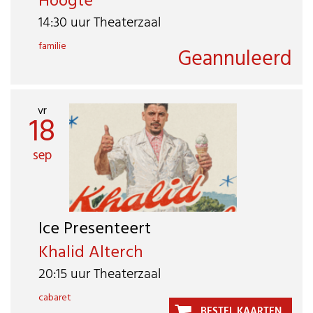
Hoogte
14:30 uur Theaterzaal
familie
Geannuleerd
vr
18
sep
Ice Presenteert
Khalid Alterch
20:15 uur Theaterzaal
cabaret
BESTEL KAARTEN