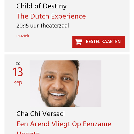
Child of Destiny
The Dutch Experience
20:15 uur Theaterzaal
muziek
BESTEL KAARTEN
zo
13
sep
Cha Chi Versaci
Een Arend Vliegt Op Eenzame