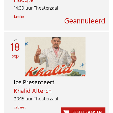
Hoogte
14:30 uur Theaterzaal
familie
Geannuleerd
vr
18
sep
Ice Presenteert
Khalid Alterch
20:15 uur Theaterzaal
cabaret
BESTEL KAARTEN