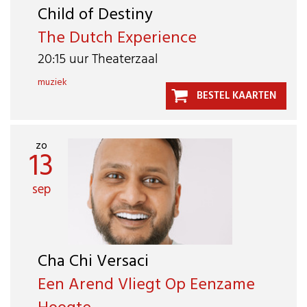
Child of Destiny
The Dutch Experience
20:15 uur Theaterzaal
muziek
BESTEL KAARTEN
zo
13
sep
Cha Chi Versaci
Een Arend Vliegt Op Eenzame