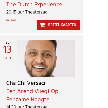
The Dutch Experience
20:15 uur Theaterzaal
muziek
BESTEL KAARTEN
zo
13
sep
Cha Chi Versaci
Een Arend Vliegt Op
Eenzame Hoogte
14:30 uur Theaterzaal