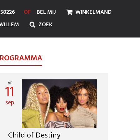
158226
OF
BEL MIJ
WINKELMAND
WILLEM
ZOEK
PROGRAMMA
vr
11
sep
Child of Destiny